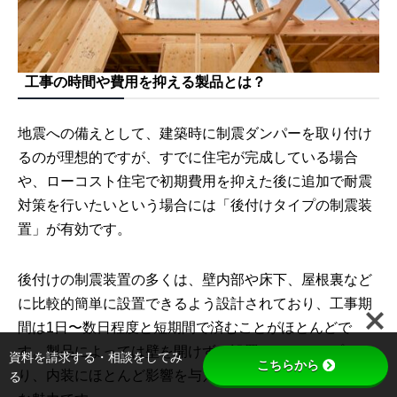
工事の時間や費用を抑える製品とは？
地震への備えとして、建築時に制震ダンパーを取り付け
るのが理想的ですが、すでに住宅が完成している場合
や、ローコスト住宅で初期費用を抑えた後に追加で耐震
対策を行いたいという場合には「後付けタイプの制震装
置」が有効です。
後付けの制震装置の多くは、壁内部や床下、屋根裏など
に比較的簡単に設置できるよう設計されており、工事期
間は1日〜数日程度と短期間で済むことがほとんどで
す。製品によっては壁を開けずに設置できるタイプもあ
資料を請求する・相談をしてみ
こちらから
り、内装にほとんど影響を与えずに施工できるのが大き
る